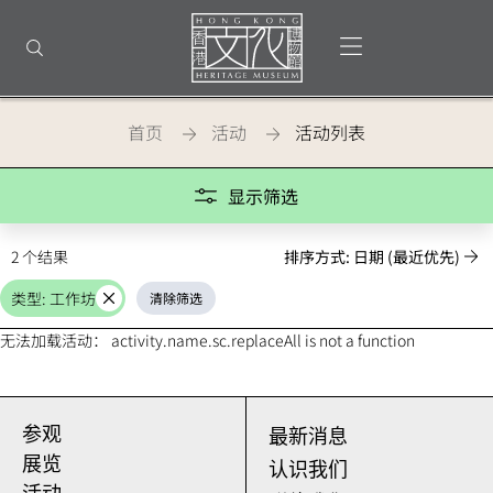
返
回
打开选单
打开搜索
顶
部
首
页
首页
活动
活动列表
Activities
显示筛选
2 个结果
排序方式: 日期 (最近优先)
类型: 工作坊
清除筛选
取
消
无法加载活动： activity.name.sc.replaceAll is not a function
参观
最新消息
展览
认识我们