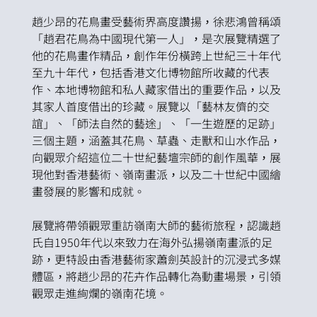
趙少昂的花鳥畫受藝術界高度讚揚，徐悲鴻曾稱頌
「趙君花鳥為中國現代第一人」，是次展覽精選了
他的花鳥畫作精品，創作年份橫跨上世紀三十年代
至九十年代，包括香港文化博物館所收藏的代表
作、本地博物館和私人藏家借出的重要作品，以及
其家人首度借出的珍藏。展覽以「藝林友儕的交
誼」、「師法自然的藝途」、「一生遊歷的足跡」
三個主題，涵蓋其花鳥、草蟲、走獸和山水作品，
向觀眾介紹這位二十世紀藝壇宗師的創作風華，展
現他對香港藝術、嶺南畫派，以及二十世紀中國繪
畫發展的影響和成就。
展覽將帶領觀眾重訪嶺南大師的藝術旅程，認識趙
氏自1950年代以來致力在海外弘揚嶺南畫派的足
跡，更特設由香港藝術家蕭劍英設計的沉浸式多媒
體區，將趙少昂的花卉作品轉化為動畫場景，引領
觀眾走進絢爛的嶺南花境。