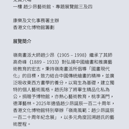
一樓 趙少昂藝術館、專題展覽館三及四
康樂及文化事務署主辦
香港文化博物館籌劃
展覽簡介
嶺南畫派大師趙少昂（1905 – 1998）繼承了其師
高奇峰（1889 – 1933）對弘揚中國繪畫和推廣藝
術教育的宏志，秉持嶺南畫派所倡導「國畫現代
化」的目標，致力結合中國傳統繪畫的精神，並廣
泛吸收東西方畫學的養分，以寫生為基礎，建立獨
特的個人藝術風格。趙氏除了將畢生精品化私為
公，捐贈予博物館，亦熱心藝術教育，桃李滿門，
德澤藝林。2025年適值趙少昂誕辰一百二十周年，
香港文化博物館特別舉辦「嶺南風範：趙少昂誕辰
一百二十周年紀念展」，以多元角度回溯趙氏的藝
術歷程。