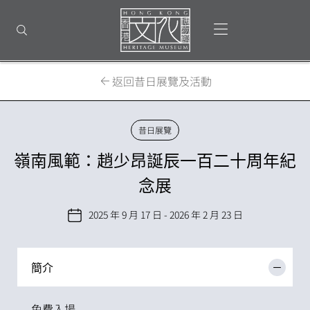
回
到
打開選單
打開搜尋
頂
部
首
頁
返回昔日展覽及活動
昔日展覽
嶺南風範：趙少昂誕辰一百二十周年紀
念展
2025 年 9 月 17 日 - 2026 年 2 月 23 日
簡介
免費入場