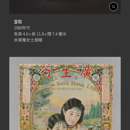
開
啟
相
童鞋
簿
1980年代
各高 4.6 x 長 11.8 x 闊 7.4 厘米
余翠雁女士捐贈