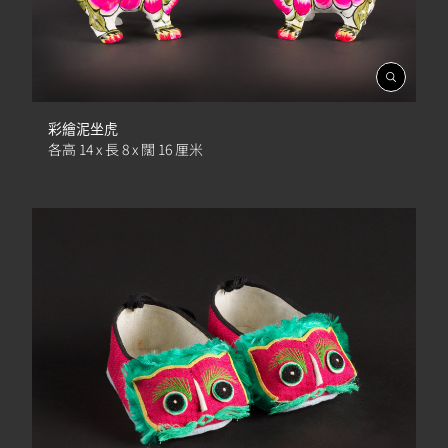
開
啟
相
彩繪泥坐虎
簿
各高 14 x 長 8 x 闊 16 厘米