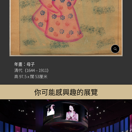
開
啟
相
年畫：母子
簿
清代（1644 – 1911）
高 97.5 x 闊 53厘米
你可能感興趣的展覽