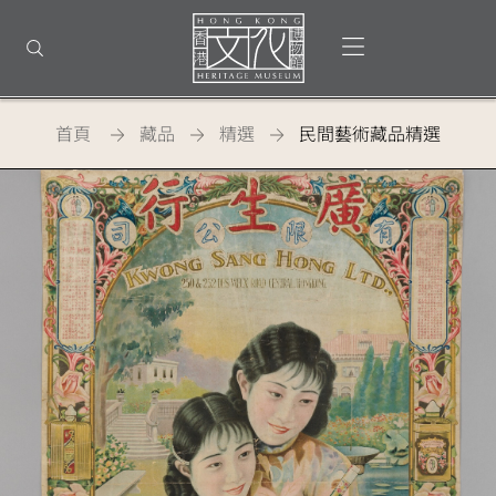
回
到
打開選單
打開搜尋
頂
部
首
頁
首頁
藏品
精選
民間藝術藏品精選