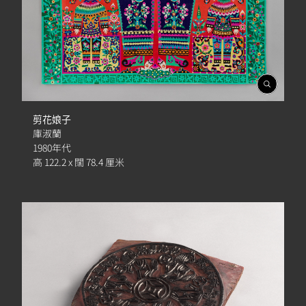
開
啟
相
剪花娘子
簿
庫淑蘭
1980年代
高 122.2 x 闊 78.4 厘米