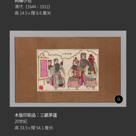
刺繡小包
簿
清代（1644 – 1911）
高 14.5 x 闊 8.6 厘米
開
啟
相
木版印刷品：三顧茅廬
簿
20世紀
高 33.5 x 闊 54.1 厘米