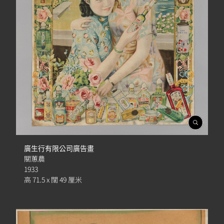
開
啟
相
廣生行有限公司廣告畫
簿
關蕙農
1933
高 71.5 x 闊 49 厘米