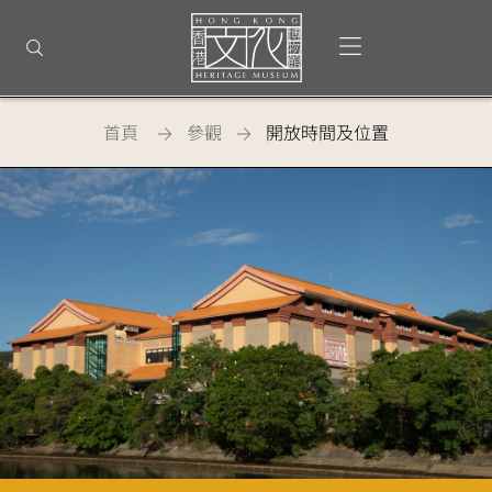
回
到
打開選單
打開搜尋
頂
部
首
頁
首頁
參觀
開放時間及位置
香
港
文
化
博
物
館
-