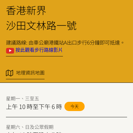
開
香港新界
放
沙田文林路一號
時
間
建議路線: 由車公廟港鐵站A出口步行6分鐘即可抵達。
和
按此
觀看步行路線影片
位
置
地理資訊地圖
星期一、三至五
上午 10 時至下午 6 時
今天
星期六、日及公眾假期