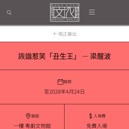
回
到
打開選單
打開搜尋
頂
部
首
頁
現正展出
詼諧惹笑「丑生王」 — 梁醒波
展期
至2028年4月24日
展館
入場費
一樓 粵劇文物館
免費入場