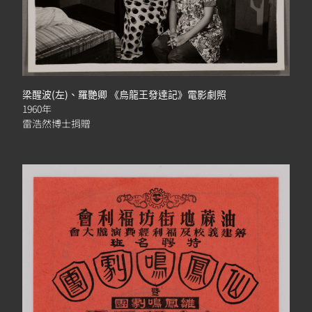
梁醒波(左)、羅艷卿 《烏龍王發達記》電影劇照
1960年
雷浩然博士捐贈