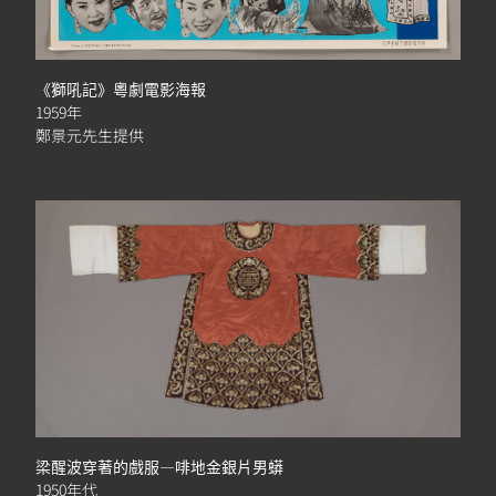
《獅吼記》粵劇電影海報
1959年
鄭景元先生提供
梁醒波穿著的戲服—啡地金銀片男蟒
1950年代