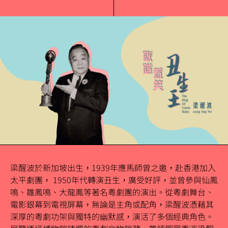
梁醒波於新加坡出生，1939年應馬師曾之邀，赴香港加入
太平劇團， 1950年代轉演丑生，廣受好評，並曾參與仙鳳
鳴、雛鳳鳴、大龍鳳等著名粵劇團的演出。從粵劇舞台、
電影銀幕到電視屏幕，無論是主角或配角，梁醒波憑藉其
深厚的粵劇功架與獨特的幽默感，演活了多個經典角色。