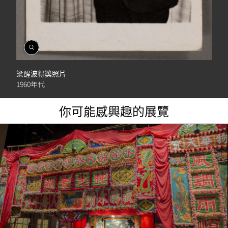
開
啟
相
梁醒波得獎照片
簿
1960年代
你可能感興趣的展覽