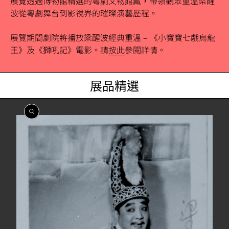
展覽透過博物館精選的粵劇文物館藏，帶領觀眾重溫梁醒
波從粵劇舞台到影視界的璀璨演藝歷程。
展覽期間劇院將播放梁醒波經典重溫
–
《小寶寶七戲烏龍
王》及《獅吼記》電影。請
按此
參閱詳情。
展品精選
開
開
開
開
開
開
啟
啟
啟
啟
啟
啟
相
相
相
相
相
相
簿
簿
簿
簿
簿
簿