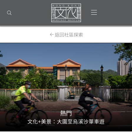
回
到
打開選單
打開搜尋
頂
部
首
頁
返回社區探索
熱門
文化+美景：大圍至烏溪沙單車遊