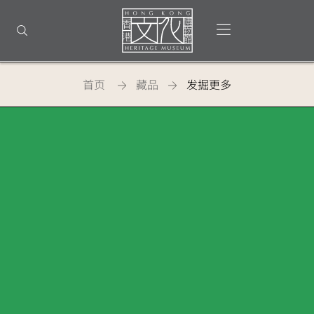
返
回
打开选单
打开搜索
顶
部
首
页
首页
藏品
发掘更多
香港文化博物馆 - 發掘更多藏品