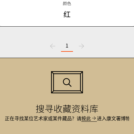
颜色
红
上
1
下
一
一
页
页
搜寻收藏资料库
正在寻找某位艺术家或某件藏
品
？
请
按此
进
入康文署博物