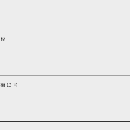
育径
 13 号