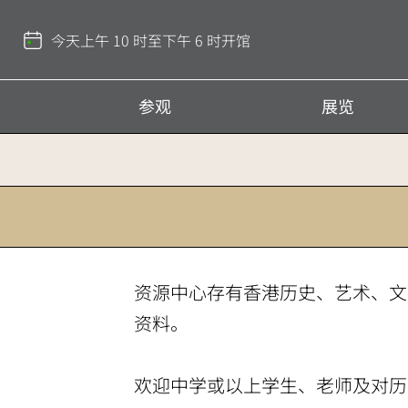
返
回
今天上午 10 时至下午 6 时开馆
顶
部
参观
展览
资源中心存有香港历史、艺术、文
资料。
欢迎中学或以上学生、老师及对历史