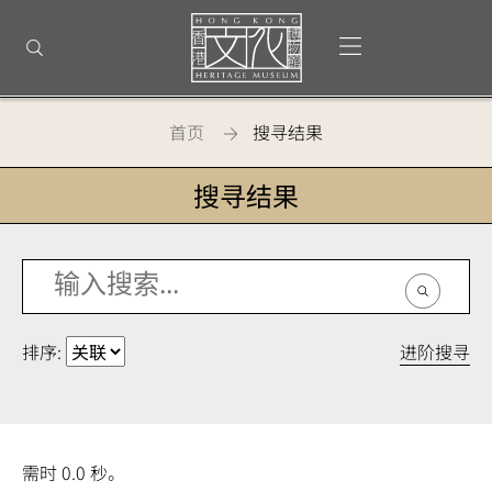
返
回
打开选单
打开搜索
顶
部
首
页
首页
搜寻结果
搜寻结果
进阶搜寻
排序:
需时 0.0 秒。