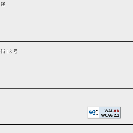
育径
 13 号