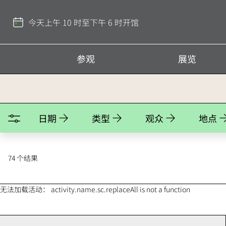
返
回
今天上午 10 时至下午 6 时开馆
顶
部
参观
展览
Activities
日期
类型
观众
地点
74 个结果
无法加载活动： activity.name.sc.replaceAll is not a function